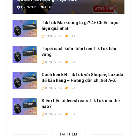
10/09/2025
1.1K
TikTok Marketing là gì? 4+ Chiến lược
hiệu quả nhất
10/09/2025
1.1K
Top 5 cách kiếm tiền trên TikTok bền
vững
05/09/2025
1.2K
Cách liên kết TikTok với Shopee, Lazada
để bán hàng – Hướng dẫn chi tiết A-Z
03/09/2025
1.2K
Kiếm tiền từ livestream TikTok như thế
nào?
03/09/2025
1.3K
TẢI THÊM