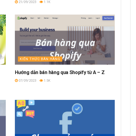
21/09/2023
1.1K
KIẾN THỨC BÁN HÀNG
Hướng dẫn bán hàng qua Shopify từ A – Z
07/09/2023
1.5K