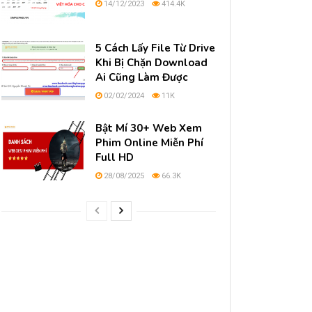
14/12/2023
414.4K
5 Cách Lấy File Từ Drive
Khi Bị Chặn Download
Ai Cũng Làm Được
02/02/2024
11K
Bật Mí 30+ Web Xem
Phim Online Miễn Phí
Full HD
28/08/2025
66.3K