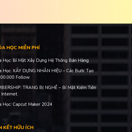
A HỌC MIỄN PHÍ
a Học: Bí Mật Xây Dựng Hệ Thống Bán Hàng
a Học: XÂY DỰNG NHÂN HIỆU – Các Bước Tạo
100.000 Follow
BERSHIP: TRANG BỊ NGHỀ – Bí Mật Kiếm Tiền
 Internet
a Học: Capcut Maker 2024
N KẾT HỮU ÍCH