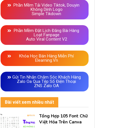
Phần Mềm Tải Video Tiktok, Douyin
Không Dính Logo
Simple Tikdown
Phần Mềm Đặt Lịch Đăng Bài Hàng
Loạt Fanpage
Auto Viral Content V2
Khóa Học Bán Hàng Miễn Phí
Elearning.vn
Gửi Tin Nhắn Chăm Sóc Khách Hàng
Zalo Oa Qua Tệp Số Điện Thoại
ZNS Zalo OA
Bài viết xem nhiều nhất
Tổng Hợp 105 Font Chữ
Việt Hóa Trên Canva