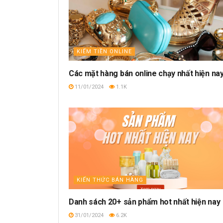
KIẾM TIỀN ONLINE
Các mặt hàng bán online chạy nhất hiện na
11/01/2024
1.1K
KIẾN THỨC BÁN HÀNG
Danh sách 20+ sản phẩm hot nhất hiện nay
31/01/2024
6.2K