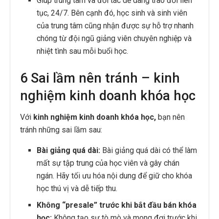
Giúp trung tâm và đối tác dễ dàng trao đổi liên
tục, 24/7. Bên cạnh đó, học sinh và sinh viên
của trung tâm cũng nhận được sự hỗ trợ nhanh
chóng từ đội ngũ giảng viên chuyên nghiệp và
nhiệt tình sau mỗi buổi học.
6 Sai lầm nên tránh – kinh
nghiệm kinh doanh khóa học
Với
kinh nghiệm kinh doanh khóa học,
bạn nên
tránh những sai lầm sau:
Bài giảng quá dài:
Bài giảng quá dài có thể làm
mất sự tập trung của học viên và gây chán
ngán. Hãy tối ưu hóa nội dung để giữ cho khóa
học thú vị và dễ tiếp thu.
Không “presale” trước khi bắt đầu bán khóa
học:
Không tạo sự tò mò và mong đợi trước khi