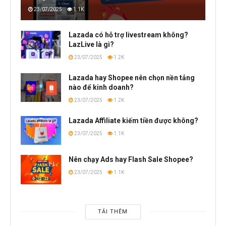
23/07/2025
1.1K
Lazada có hỗ trợ livestream không?
LazLive là gì?
23/07/2025
1.2K
Lazada hay Shopee nên chọn nền tảng
nào để kinh doanh?
23/07/2025
1.2K
Lazada Affiliate kiếm tiền được không?
23/07/2025
1.1K
Nên chạy Ads hay Flash Sale Shopee?
23/07/2025
1.1K
TẢI THÊM