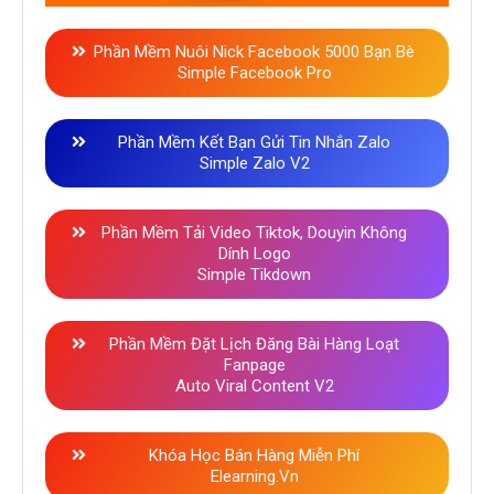
Phần Mềm Nuôi Nick Facebook 5000 Bạn Bè
Simple Facebook Pro
Phần Mềm Kết Bạn Gửi Tin Nhắn Zalo
Simple Zalo V2
Phần Mềm Tải Video Tiktok, Douyin Không
Dính Logo
Simple Tikdown
Phần Mềm Đặt Lịch Đăng Bài Hàng Loạt
Fanpage
Auto Viral Content V2
Khóa Học Bán Hàng Miễn Phí
Elearning.vn