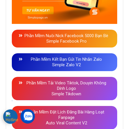
Phần Mềm Nuôi Nick Facebook 5000 Bạn Bè
Simple Facebook Pro
Phần Mềm Kết Bạn Gửi Tin Nhắn Zalo
Simple Zalo V2
Phần Mềm Tải Video Tiktok, Douyin Không
Dính Logo
Simple Tikdown
Phần Mềm Đặt Lịch Đăng Bài Hàng Loạt
Fanpage
Auto Viral Content V2