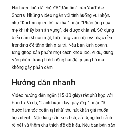
Hài hước luôn là chủ đề “đốn tim” trên YouTube
Shorts. Những video ngắn với tình huống vui nhộn,
như “Khi bạn quên lời bài hát” hoặc “Phản ứng của
mẹ khi thấy bạn ăn vụng”, dễ được chia sẻ. Sử dụng
biểu cảm khuôn mặt, hiệu ứng vui nhộn và nhạc nền
trending để tăng tính giải trí. Nếu bạn kinh doanh,
lồng ghép sản phẩm một cách khéo léo, ví dụ, dùng
sản phẩm trong tình huống hài để quảng bá mà
không gây phản cảm.
Hướng dẫn nhanh
Video hướng dẫn ngắn (15-30 giây) rất phù hợp với
Shorts. Ví dụ, “Cách buộc dây giày đẹp” hoặc “3
bước làm tóc xoăn tại nhà” thu hút khán giả muốn
học nhanh. Nội dung cần súc tích, sử dụng hình ảnh
rõ nét và thêm chú thích để dễ hiểu. Nếu bạn bán sản