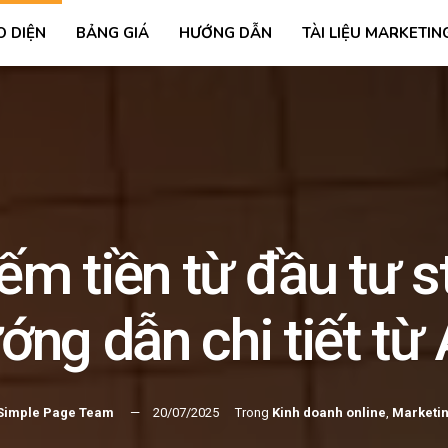
O DIỆN
BẢNG GIÁ
HƯỚNG DẪN
TÀI LIỆU MARKETIN
ếm tiền từ đầu tư s
ng dẫn chi tiết từ
Simple Page Team
20/07/2025
Trong
Kinh doanh online
,
Marketin