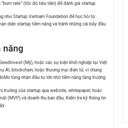
c “burn rate” (tốc độ tiêu tiền) để đánh giá startup.
ng như Startup Vietnam Foundation để học hỏi từ
hận diện startup tiềm năng và tránh những cái bẫy đầu
m năng
SeedInvest (Mỹ), hoặc các sự kiện khởi nghiệp tại Việt
ư AI, blockchain, hoặc thương mại điện tử, vì chúng
ư MoMo từng nhận đầu tư lớn nhờ tiềm năng tăng trưởng.
hị trường của startup qua website, whitepaper, hoặc
mắt (MVP) và doanh thu ban đầu. Kiểm tra kỹ thông tin
ậy.