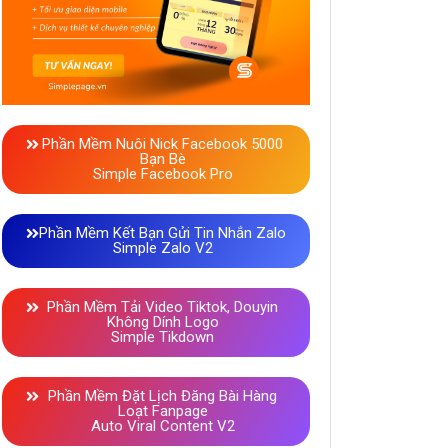
Phần Mềm Nuôi Nick Facebook 5000
Bạn Bè
Simple Facebook Pro
Phần Mềm Kết Bạn Gửi Tin Nhắn Zalo
Simple Zalo V2
Phần Mềm Tải Video Tiktok, Douyin
Không Dính Logo
Simple Tikdown
Phần Mềm Đặt Lịch Đăng Bài Hàng
Loạt Fanpage
Auto Viral Content V2