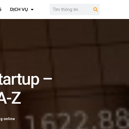
G
DỊCH VỤ
tartup –
 A-Z
g online