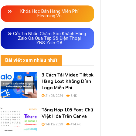
Khóa Học Bán Hàng Miễn Phí
Elearning.vn
Gửi Tin Nhắn Chăm Sóc Khách Hàng
Zalo Oa Qua Tệp Số Điện Thoại
ZNS Zalo OA
Bài viết xem nhiều nhất
3 Cách Tải Video Tiktok
Hàng Loạt Không Dính
Logo Miễn Phí
21/05/2024
5.4K
Tổng Hợp 105 Font Chữ
Việt Hóa Trên Canva
14/12/2023
414.4K