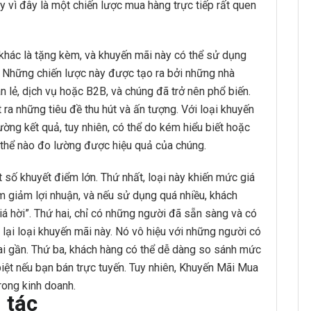
y vì đây là một chiến lược mua hàng trực tiếp rất quen
khác là tặng kèm, và khuyến mãi này có thể sử dụng
 Những chiến lược này được tạo ra bởi những nhà
án lẻ, dịch vụ hoặc B2B, và chúng đã trở nên phổ biến.
 ra những tiêu đề thu hút và ấn tượng. Với loại khuyến
lường kết quả, tuy nhiên, có thể do kém hiểu biết hoặc
g thể nào đo lường được hiệu quả của chúng.
ố khuyết điểm lớn. Thứ nhất, loại này khiến mức giá
m giảm lợi nhuận, và nếu sử dụng quá nhiều, khách
á hời”. Thứ hai, chỉ có những người đã sẵn sàng và có
lại loại khuyến mãi này. Nó vô hiệu với những người có
ai gần. Thứ ba, khách hàng có thể dễ dàng so sánh mức
iệt nếu bạn bán trực tuyến. Tuy nhiên, Khuyến Mãi Mua
rong kinh doanh.
 tác