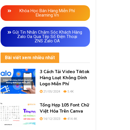
Khóa Học Bán Hàng Miễn Phí
Elearning.vn
Gửi Tin Nhắn Chăm Sóc Khách Hàng
Zalo Oa Qua Tệp Số Điện Thoại
ZNS Zalo OA
Bài viết xem nhiều nhất
3 Cách Tải Video Tiktok
Hàng Loạt Không Dính
Logo Miễn Phí
21/05/2024
5.4K
Tổng Hợp 105 Font Chữ
Việt Hóa Trên Canva
14/12/2023
414.4K