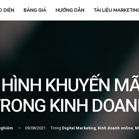
O DIỆN
BẢNG GIÁ
HƯỚNG DẪN
TÀI LIỆU MARKETIN
I HÌNH KHUYẾN MÃ
RONG KINH DOA
Nghiêm
09/08/2021
Trong
Digital Marketing
,
Kinh doanh online
,
Ma