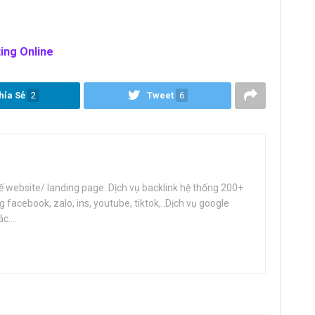
ting Online
hỉa Sẻ
2
Tweet
6
ế website/ landing page. Dịch vụ backlink hệ thống 200+
facebook, zalo, ins, youtube, tiktok,..Dịch vụ google
....