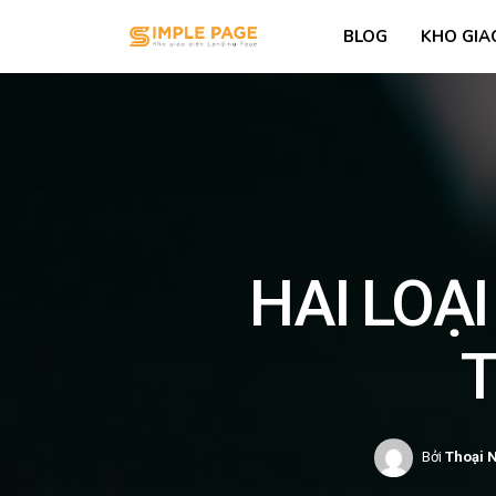
BLOG
KHO GIA
HAI LOẠ
T
Bởi
Thoại 