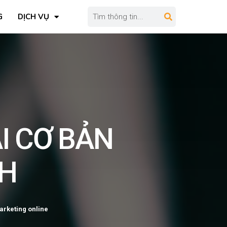
G
DỊCH VỤ
I CƠ BẢN
NH
rketing online