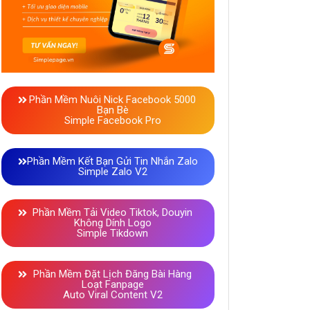
Phần Mềm Nuôi Nick Facebook 5000
Bạn Bè
Simple Facebook Pro
Phần Mềm Kết Bạn Gửi Tin Nhắn Zalo
Simple Zalo V2
Phần Mềm Tải Video Tiktok, Douyin
Không Dính Logo
Simple Tikdown
Phần Mềm Đặt Lịch Đăng Bài Hàng
Loạt Fanpage
Auto Viral Content V2