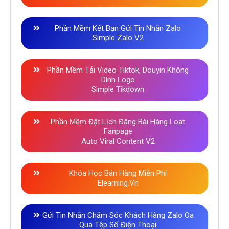
Phần Mềm Kết Bạn Gửi Tin Nhắn Zalo
Simple Zalo V2
Phần Mềm Tải Video Tiktok, Douyin Không
Dính Logo
Simple Tikdown
Phần Mềm Đặt Lịch Đăng Bài Hàng Loạt
Fanpage
Auto Viral Content V2
Khóa Học Bán Hàng Miễn Phí
Elearning.vn
Gửi Tin Nhắn Chăm Sóc Khách Hàng Zalo Oa
Qua Tệp Số Điện Thoại