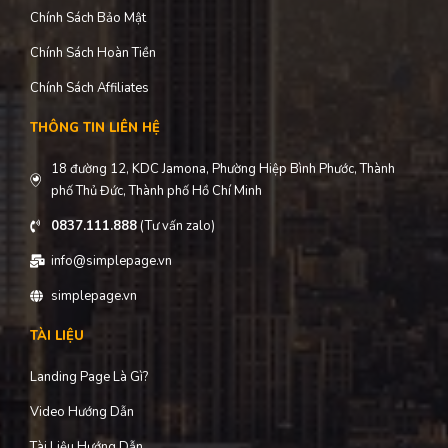
Chính Sách Bảo Mật
Chính Sách Hoàn Tiền
Chính Sách Affiliates
THÔNG TIN LIÊN HỆ
18 đường 12, KDC Jamona, Phường Hiệp Bình Phước, Thành
phố Thủ Đức, Thành phố Hồ Chí Minh
0837.111.888
(Tư vấn zalo)
info@simplepage.vn
simplepage.vn
TÀI LIỆU
Landing Page Là Gì?
Video Hướng Dẫn
Tài Liệu Hướng Dẫn