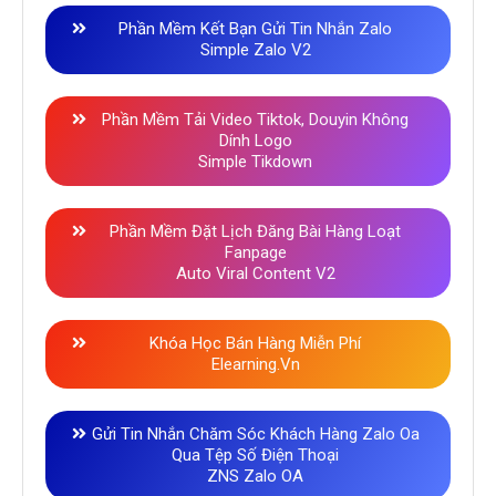
Phần Mềm Kết Bạn Gửi Tin Nhắn Zalo
Simple Zalo V2
Phần Mềm Tải Video Tiktok, Douyin Không
Dính Logo
Simple Tikdown
Phần Mềm Đặt Lịch Đăng Bài Hàng Loạt
Fanpage
Auto Viral Content V2
Khóa Học Bán Hàng Miễn Phí
Elearning.vn
Gửi Tin Nhắn Chăm Sóc Khách Hàng Zalo Oa
Qua Tệp Số Điện Thoại
ZNS Zalo OA