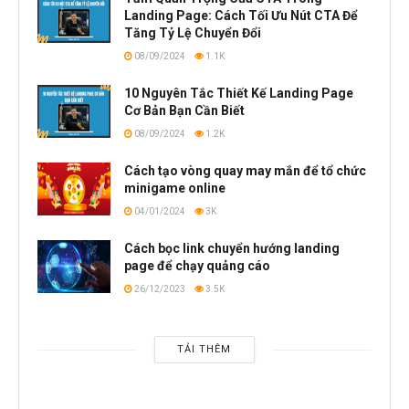
Landing Page: Cách Tối Ưu Nút CTA Để
Tăng Tỷ Lệ Chuyển Đổi
08/09/2024
1.1K
10 Nguyên Tắc Thiết Kế Landing Page
Cơ Bản Bạn Cần Biết
08/09/2024
1.2K
Cách tạo vòng quay may mắn để tổ chức
minigame online
04/01/2024
3K
Cách bọc link chuyển hướng landing
page để chạy quảng cáo
26/12/2023
3.5K
TẢI THÊM