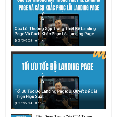
Các Lỗi Thường Gặp Trong Thiết Kế Landing
Page Và Cách Khắc Phục Lỗi Landing Page
09/09/2024
1.1K
Tối Ưu Tốc Độ Landing Page: Bí Quyết Để Cải
Thiện Hiệu Suất
09/09/2024
1.1K
Tầm Quan Trọng Của CTA Trong