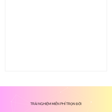
TRẢI NGHIỆM MIỄN PHÍ TRỌN ĐỜI