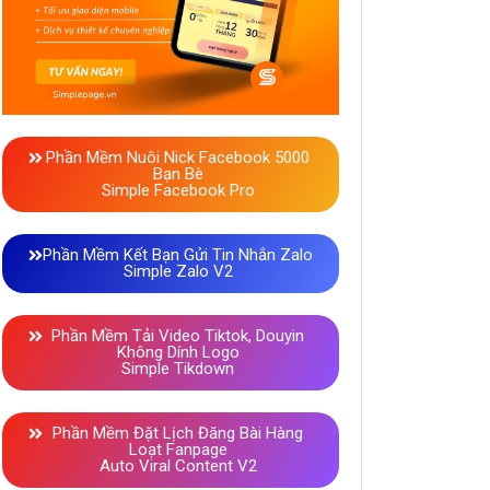
Phần Mềm Nuôi Nick Facebook 5000
Bạn Bè
Simple Facebook Pro
Phần Mềm Kết Bạn Gửi Tin Nhắn Zalo
Simple Zalo V2
Phần Mềm Tải Video Tiktok, Douyin
Không Dính Logo
Simple Tikdown
Phần Mềm Đặt Lịch Đăng Bài Hàng
Loạt Fanpage
Auto Viral Content V2