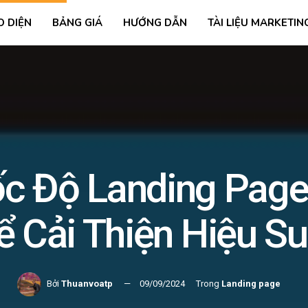
O DIỆN
BẢNG GIÁ
HƯỚNG DẪN
TÀI LIỆU MARKETIN
ốc Độ Landing Page:
ể Cải Thiện Hiệu Su
Bởi
Thuanvoatp
09/09/2024
Trong
Landing page