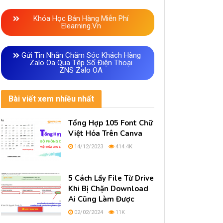
Khóa Học Bán Hàng Miễn Phí
Elearning.vn
Gửi Tin Nhắn Chăm Sóc Khách Hàng
Zalo Oa Qua Tệp Số Điện Thoại
ZNS Zalo OA
Bài viết xem nhiều nhất
Tổng Hợp 105 Font Chữ
Việt Hóa Trên Canva
14/12/2023
414.4K
5 Cách Lấy File Từ Drive
Khi Bị Chặn Download
Ai Cũng Làm Được
02/02/2024
11K