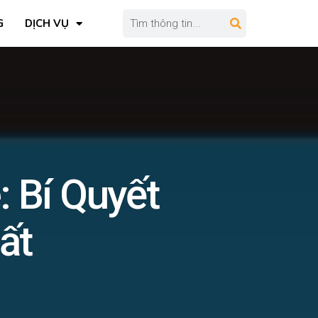
G
DỊCH VỤ
 Bí Quyết
ất