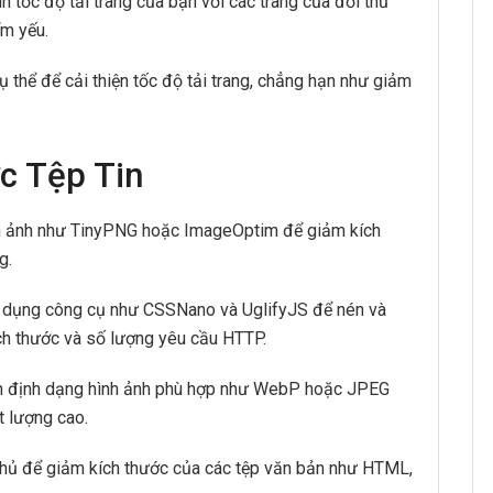
 tốc độ tải trang của bạn với các trang của đối thủ
ểm yếu.
 thể để cải thiện tốc độ tải trang, chẳng hạn như giảm
c Tệp Tin
h ảnh như TinyPNG hoặc ImageOptim để giảm kích
g.
dụng công cụ như CSSNano và UglifyJS để nén và
ch thước và số lượng yêu cầu HTTP.
 định dạng hình ảnh phù hợp như WebP hoặc JPEG
t lượng cao.
chủ để giảm kích thước của các tệp văn bản như HTML,