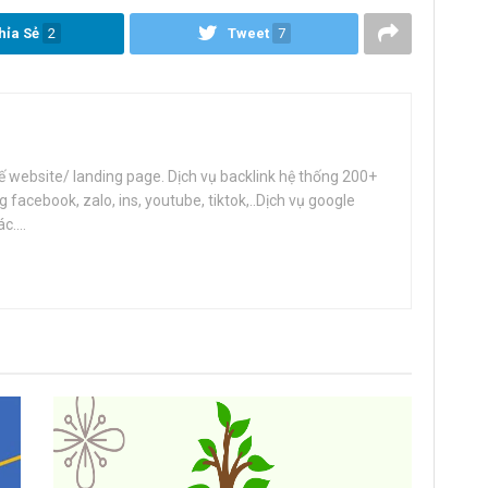
hỉa Sẻ
2
Tweet
7
ế website/ landing page. Dịch vụ backlink hệ thống 200+
facebook, zalo, ins, youtube, tiktok,..Dịch vụ google
....