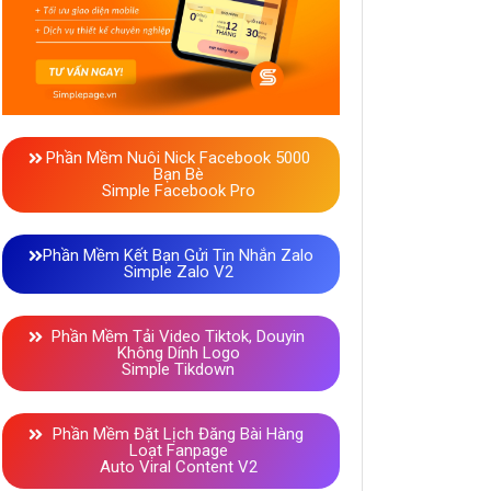
Phần Mềm Nuôi Nick Facebook 5000
Bạn Bè
Simple Facebook Pro
Phần Mềm Kết Bạn Gửi Tin Nhắn Zalo
Simple Zalo V2
Phần Mềm Tải Video Tiktok, Douyin
Không Dính Logo
Simple Tikdown
Phần Mềm Đặt Lịch Đăng Bài Hàng
Loạt Fanpage
Auto Viral Content V2