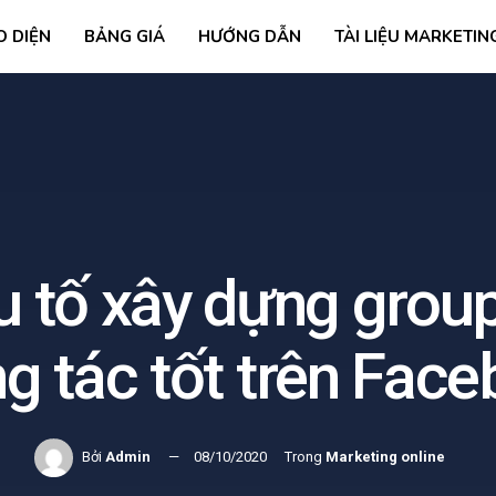
O DIỆN
BẢNG GIÁ
HƯỚNG DẪN
TÀI LIỆU MARKETIN
 tố xây dựng grou
g tác tốt trên Fac
Bởi
Admin
08/10/2020
Trong
Marketing online