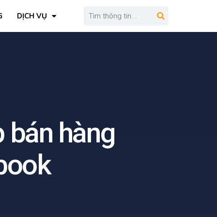
G
DỊCH VỤ
p bán hàng
ebook