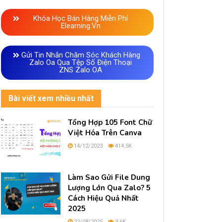
Khóa Học Bán Hàng Miễn Phí
Elearning.vn
Gửi Tin Nhắn Chăm Sóc Khách Hàng
Zalo Oa Qua Tệp Số Điện Thoại
ZNS Zalo OA
Bài viết xem nhiều nhất
Tổng Hợp 105 Font Chữ
Việt Hóa Trên Canva
14/12/2023
414.5K
Làm Sao Gửi File Dung
Lượng Lớn Qua Zalo? 5
Cách Hiệu Quả Nhất
2025
22/08/2025
3.6K