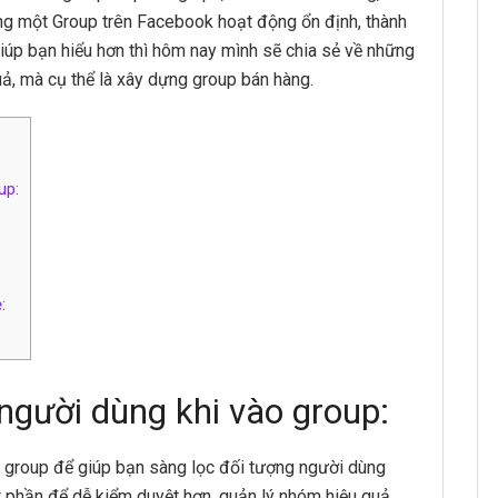
ng một Group trên Facebook hoạt động ổn định, thành
 giúp bạn hiểu hơn thì hôm nay mình sẽ chia sẻ về những
ả, mà cụ thể là xây dựng group bán hàng.
up:
:
người dùng khi vào group:
o group để giúp bạn sàng lọc đối tượng người dùng
t phần để dễ kiểm duyệt hơn, quản lý nhóm hiệu quả