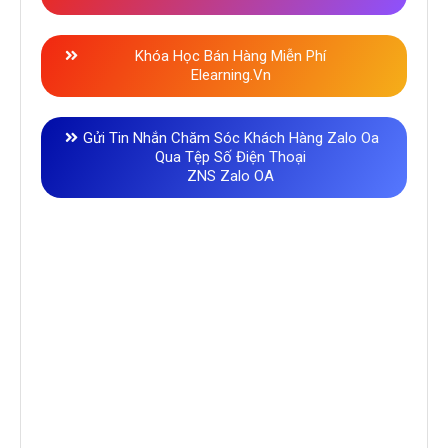
Phần Mềm Tải Video Tiktok, Douyin Không
Dính Logo
Simple Tikdown
Phần Mềm Đặt Lịch Đăng Bài Hàng Loạt
Fanpage
Auto Viral Content V2
Khóa Học Bán Hàng Miễn Phí
Elearning.vn
Gửi Tin Nhắn Chăm Sóc Khách Hàng Zalo Oa
Qua Tệp Số Điện Thoại
ZNS Zalo OA