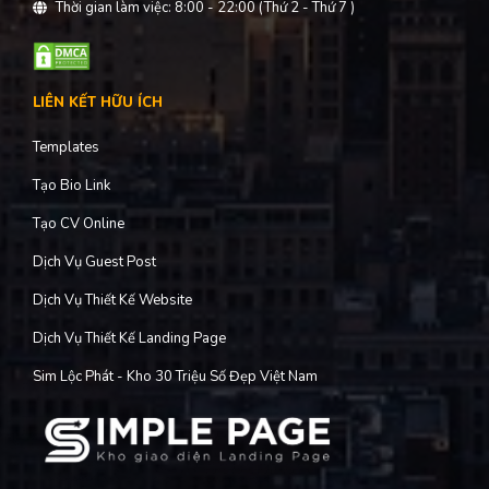
THÔNG TIN DOANH NGHIỆP
CÔNG TY TNHH ATP MEDIA
Mã số doanh nghiệp: 0316213759
Lĩnh vực kinh doanh: Phần mềm Marketing
Thời gian làm việc: 8:00 - 22:00 (Thứ 2 - Thứ 7 )
LIÊN KẾT HỮU ÍCH
Templates
Tạo Bio Link
Tạo CV Online
Dịch Vụ Guest Post
Dịch Vụ Thiết Kế Website