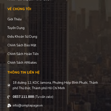
Khóa Học: Bí Mật Xây Dựng Hệ Thống Bán Hàng
Khóa Học: XÂY DỰNG NHÂN HIỆU – Các Bước Tạo Ra 100.000
Follow
MEMBERSHIP: TRANG BỊ NGHỀ – Bí Mật Kiếm Tiền Trên Internet
Khóa Học: Capcut Maker 2024
VỀ CHÚNG TÔI
Giới Thiệu
Tuyển Dụng
Điều Khoản Sử Dụng
Chính Sách Bảo Mật
Chính Sách Hoàn Tiền
Chính Sách Affiliates