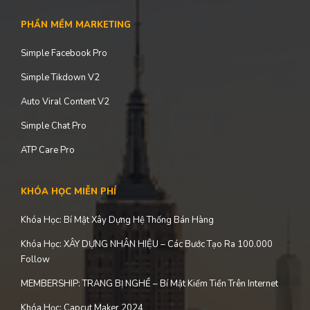
Chăm Sóc Website
Thiết Kế Website
Thiết Kế Landingpage
Dịch Vụ Toplist
PHẦN MỀM MARKETING
Simple Facebook Pro
Simple Tikdown V2
Auto Viral Content V2
Simple Chat Pro
ATP Care Pro
KHÓA HỌC MIỄN PHÍ