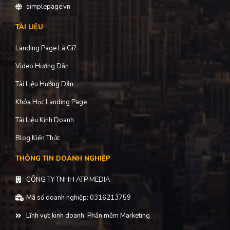
THÔNG TIN LIÊN HỆ
18 đường 12, KDC Jamona, Phường Hiệp Bình Phước, Thành
phố Thủ Đức, Thành phố Hồ Chí Minh
0837.111.888
(Tư vấn zalo)
info@simplepage.vn
simplepage.vn
TÀI LIỆU
Landing Page Là Gì?
Video Hướng Dẫn
Tài Liệu Hướng Dẫn
Khóa Học Landing Page
Tài Liệu Kinh Doanh
Blog Kiến Thức