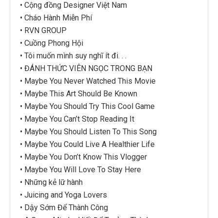
• Cộng đồng Designer Việt Nam
• Cháo Hành Miễn Phí
• RVN GROUP
• Cuồng Phong Hội
• Tôi muốn mình suy nghĩ ít đi. . .
• ĐÁNH THỨC VIÊN NGỌC TRONG BẠN
• Maybe You Never Watched This Movie
• Maybe This Art Should Be Known
• Maybe You Should Try This Cool Game
• Maybe You Can’t Stop Reading It
• Maybe You Should Listen To This Song
• Maybe You Could Live A Healthier Life
• Maybe You Don’t Know This Vlogger
• Maybe You Will Love To Stay Here
• Những kẻ lữ hành
• Juicing and Yoga Lovers
• Dậy Sớm Để Thành Công