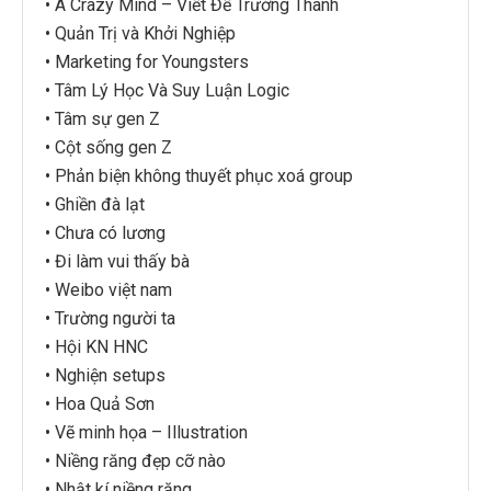
• A Crazy Mind – Viết Để Trưởng Thành
• Quản Trị và Khởi Nghiệp
• Marketing for Youngsters
• Tâm Lý Học Và Suy Luận Logic
• Tâm sự gen Z
• Cột sống gen Z
• Phản biện không thuyết phục xoá group
• Ghiền đà lạt
• Chưa có lương
• Đi làm vui thấy bà
• Weibo việt nam
• Trường người ta
• Hội KN HNC
• Nghiện setups
• Hoa Quả Sơn
• Vẽ minh họa – Illustration
• Niềng răng đẹp cỡ nào
• Nhật kí niềng răng