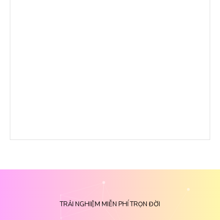
TRẢI NGHIỆM MIỄN PHÍ TRỌN ĐỜI